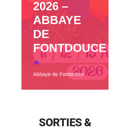
2026 –
ABBAYE
DE
FONTDOUCE
Abbaye de Fontdouce
SORTIES &