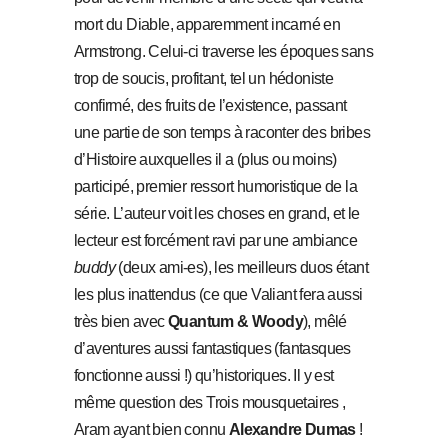
mort du Diable, apparemment incarné en
Armstrong. Celui-ci traverse les époques sans
trop de soucis, profitant, tel un hédoniste
confirmé, des fruits de l’existence, passant
une partie de son temps à raconter des bribes
d’Histoire auxquelles il a (plus ou moins)
participé, premier ressort humoristique de la
série. L’auteur voit les choses en grand, et le
lecteur est forcément ravi par une ambiance
buddy
(deux ami-es), les meilleurs duos étant
les plus inattendus (ce que Valiant fera aussi
très bien avec
Quantum & Woody
), mêlé
d’aventures aussi fantastiques (fantasques
fonctionne aussi !) qu’historiques. Il y est
même question des Trois mousquetaires ,
Aram ayant bien connu
Alexandre Dumas
!