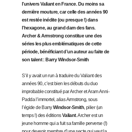
l’univers Valiant en France. Du moins sa
dernière mouture, car celle des années 90
est restée inédite (ou presque !) dans
l’hexagone, au grand dam des fans.
Archer & Armstrong constitue une des
séries les plus emblématiques de cette
période, bénéficiant d’un auteur au faite de
son talent : Barry Windsor-Smith
S’il y avait un run à traduire du Valiant des
années 90, c’est bien les débuts du duo
improbable constitué par Archer et Aram Anni-
Padda l’immortel, alias Armstrong, sous
l’égide de Barry
Windsor-Smith
, pilier (un
temps !) des éditions
Valiant
. Archer est un
jeune homme qui a fuit sa famille perverse (!)
pour devenir membre d’une secte qui veut la