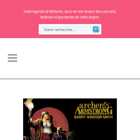
Votre Agenda & Webzine, pour ne rien louper des concerts,
festivals et spectacles de votre région.