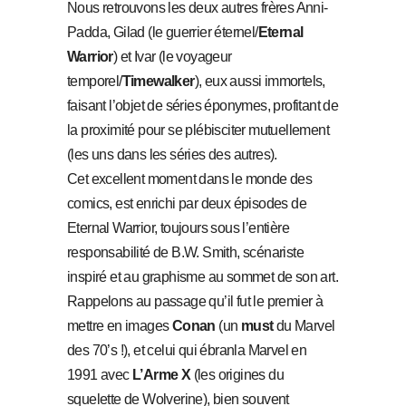
Nous retrouvons les deux autres frères Anni-
Padda, Gilad (le guerrier éternel/
Eternal
Warrior
) et Ivar (le voyageur
temporel/
Timewalker
), eux aussi immortels,
faisant l’objet de séries éponymes, profitant de
la proximité pour se plébisciter mutuellement
(les uns dans les séries des autres).
Cet excellent moment dans le monde des
comics, est enrichi par deux épisodes de
Eternal Warrior, toujours sous l’entière
responsabilité de B.W. Smith, scénariste
inspiré et au graphisme au sommet de son art.
Rappelons au passage qu’il fut le premier à
mettre en images
Conan
(un
must
du Marvel
des 70’s !), et celui qui ébranla Marvel en
1991 avec
L’Arme X
(les origines du
squelette de Wolverine), bien souvent