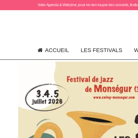
Votre Agenda & Webzine, pour ne rien louper des concerts, festiva
ACCUEIL
LES FESTIVALS
W