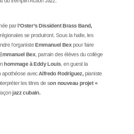
t du tremplin Action Jazz.
imée par
l’Oster’s Dissident Brass Band,
égionales se produiront. Sous la halle, les
indre l’organiste
Emmanuel Bex
pour faire
Emmanuel Bex
, parrain des élèves du collège
un
hommage à Eddy Louis
, en guest la
en apothéose avec
Alfredo Rodríguez,
pianiste
erpréter les titres de s
on nouveau projet «
 façon
jazz cubain.