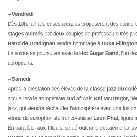
–
Vendredi
Dès 18h, la halle et ses arcades proposeront des concert
stages animés
par deux couples de professeurs très pri
Band de Gradignan
rendra hommage à
Duke Ellington
La soirée se poursuivra avec le
Hot Sugar Band,
l’un de
européens.
–
Samedi
Après la prestation des élèves de
la classe jazz du col
accueillera le trompettiste sud‑africain
Kei McGregor,
hér
jazz, qui viendra réchauffer l’atmosphère avec une fusion 
venue du saxophoniste franco‑suisse
Leon Phal,
figure 
En parallèle, aux Tilleuls, se déroulera le deuxième bal