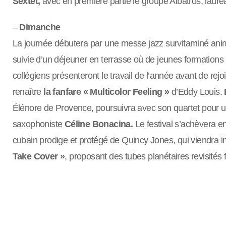
Sextet,
avec en première partie le groupe Albatros, lauréa
–
Dimanche
La journée débutera par une messe jazz survitaminé an
suivie d’un déjeuner en terrasse où de jeunes formations r
collégiens présenteront le travail de l’année avant de rejo
renaître
la fanfare « Multicolor Feeling »
d’Eddy Louis.
Élénore de Provence, poursuivra avec son quartet pour 
saxophoniste
Céline Bonacina.
Le festival s’achèvera 
cubain prodige et protégé de Quincy Jones, qui viendra int
Take Cover »
, proposant des tubes planétaires revisités