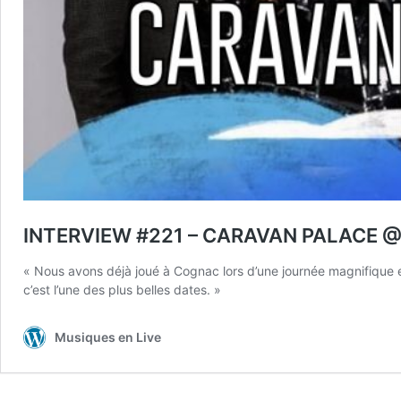
INTERVIEW #221 – CARAVAN PALACE 
« Nous avons déjà joué à Cognac lors d’une journée magnifique e
c’est l’une des plus belles dates. »
Musiques en Live