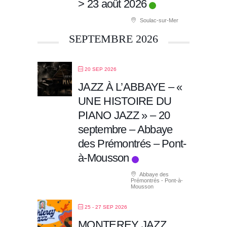
> 23 août 2026
Soulac-sur-Mer
SEPTEMBRE 2026
20 SEP 2026
JAZZ À L’ABBAYE – «
UNE HISTOIRE DU
PIANO JAZZ » – 20
septembre – Abbaye
des Prémontrés – Pont-
à-Mousson
Abbaye des
Prémontrés - Pont-à-
Mousson
25 - 27 SEP 2026
MONTEREY JAZZ