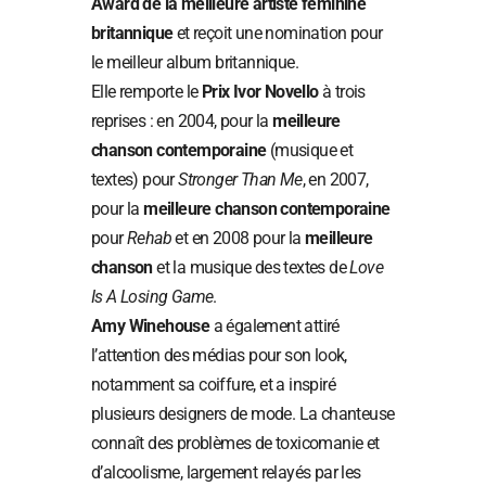
Award de la meilleure artiste féminine
britannique
et reçoit une nomination pour
le meilleur album britannique.
Elle remporte le
Prix Ivor Novello
à trois
reprises : en 2004, pour la
meilleure
chanson contemporaine
(musique et
textes) pour
Stronger Than Me
, en 2007,
pour la
meilleure chanson contemporaine
pour
Rehab
et en 2008 pour la
meilleure
chanson
et la musique des textes de
Love
Is A Losing Game
.
Amy Winehouse
a également attiré
l’attention des médias pour son look,
notamment sa coiffure, et a inspiré
plusieurs designers de mode. La chanteuse
connaît des problèmes de toxicomanie et
d’alcoolisme, largement relayés par les