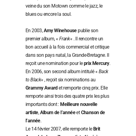
veine du son Motown comme le jazz, le
blues ou encore la soul.
En 2003,
Amy Winehouse
publie son
premier album, «
Frank
« . Il rencontre un
bon accueil à la fois commercial et critique
dans son pays natal, la Grande-Bretagne. Il
reçoit une nomination pour le
prix Mercury
.
En 2006, son second album intitulé «
Back
to Black
« , reçoit six nominations au
Grammy Award
et remporte cinq prix. Elle
remporte ainsi trois des quatre prix les plus
importants dont :
Meilleure nouvelle
artiste
,
Album de l’année
et
Chanson de
l’année
.
Le 14 février 2007, elle remporte le
Brit