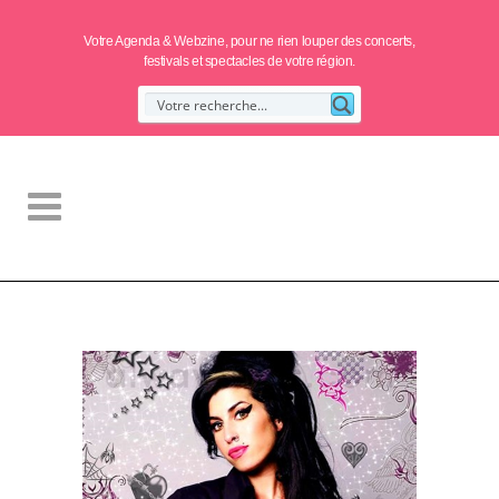
Votre Agenda & Webzine, pour ne rien louper des concerts,
festivals et spectacles de votre région.