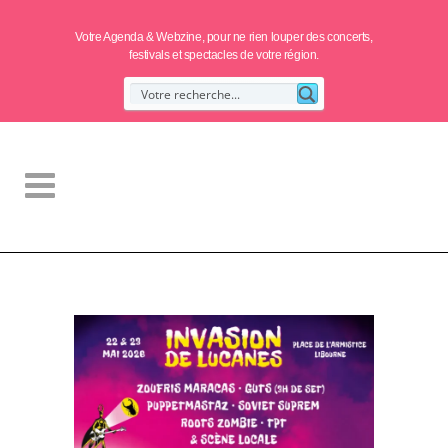
Votre Agenda & Webzine, pour ne rien louper des concerts,
festivals et spectacles de votre région.