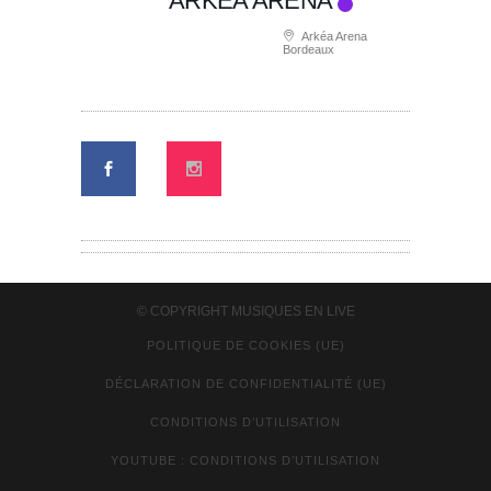
ARKÉA ARENA
Arkéa Arena
Bordeaux
© COPYRIGHT
MUSIQUES EN LIVE
POLITIQUE DE COOKIES (UE)
DÉCLARATION DE CONFIDENTIALITÉ (UE)
CONDITIONS D’UTILISATION
YOUTUBE : CONDITIONS D’UTILISATION