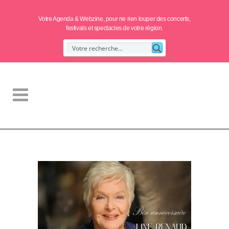
Votre Agenda & Webzine, pour ne rien louper des concerts,
festivals et spectacles de votre région.