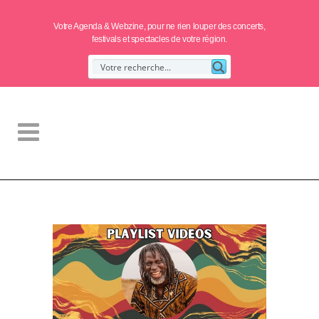
Votre Agenda & Webzine, pour ne rien louper des concerts,
festivals et spectacles de votre région.