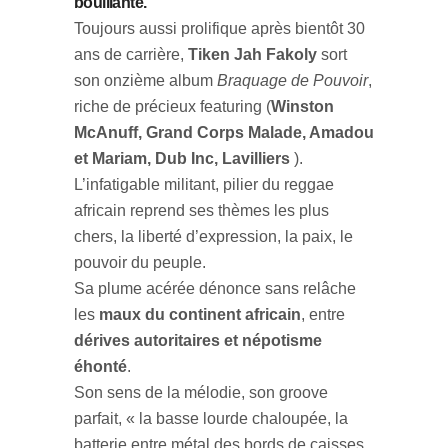
bouillante.
Toujours aussi prolifique après bientôt 30
ans de carrière,
Tiken Jah Fakoly
sort
son onzième album
Braquage de Pouvoir
,
riche de précieux featuring (
Winston
McAnuff, Grand Corps Malade, Amadou
et Mariam, Dub Inc, Lavilliers
).
L’infatigable militant, pilier du reggae
africain reprend ses thèmes les plus
chers, la liberté d’expression, la paix, le
pouvoir du peuple.
Sa plume acérée dénonce sans relâche
les
maux du continent africain
, entre
dérives autoritaires et népotisme
éhonté
.
Son sens de la mélodie, son groove
parfait, « la basse lourde chaloupée, la
batterie entre métal des bords de caisses