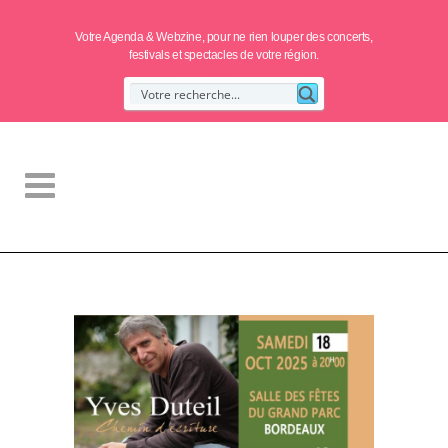
Votre Agenda & Webzine, pour ne rien louper des concerts,
festivals et spectacles de votre région.