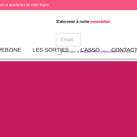
ls et spectacles de votre région.
S'abonner à notre
newsletter
E
m
a
EBZINE
LES SORTIES
L’ASSO
CONTACT
J'accepte la
politique de confidentialité
et l'envoi de 
i
l
*