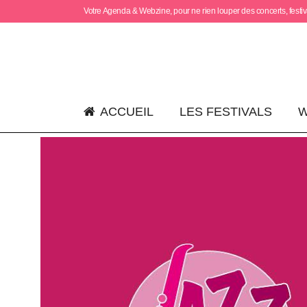
Votre Agenda & Webzine, pour ne rien louper des concerts, festiva
ACCUEIL
LES FESTIVALS
W