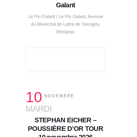
Galant
Le Pin Galant | Le Pin Galant, Avenue
du Maréchal de Lattre de Tassigny,
Mérignac
VOIR LE DÉTAIL
10
NOVEMBRE
MARDI
STEPHAN EICHER –
POUSSIÈRE D’OR TOUR