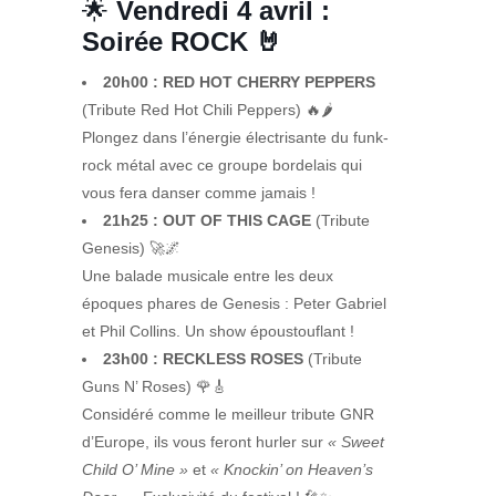
🌟
Vendredi 4 avril :
Soirée ROCK 🤘
20h00 : RED HOT CHERRY PEPPERS
(Tribute Red Hot Chili Peppers) 🔥🌶️
Plongez dans l’énergie électrisante du funk-
rock métal avec ce groupe bordelais qui
vous fera danser comme jamais !
21h25 : OUT OF THIS CAGE
(Tribute
Genesis) 🚀🌌
Une balade musicale entre les deux
époques phares de Genesis : Peter Gabriel
et Phil Collins. Un show époustouflant !
23h00 : RECKLESS ROSES
(Tribute
Guns N’ Roses) 🌹🎸
Considéré comme le meilleur tribute GNR
d’Europe, ils vous feront hurler sur
« Sweet
Child O’ Mine »
et
« Knockin’ on Heaven’s