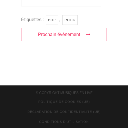
Étiquettes :
,
POP
ROCK
Prochain événement
© COPYRIGHT
MUSIQUES EN LIVE
POLITIQUE DE COOKIES (UE)
DÉCLARATION DE CONFIDENTIALITÉ (UE)
CONDITIONS D’UTILISATION