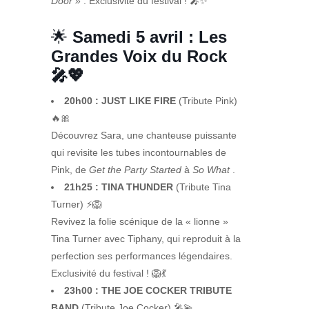
Door »
. Exclusivité du festival ! 🎤✨
🌟
Samedi 5 avril : Les
Grandes Voix du Rock
🎤💖
20h00 : JUST LIKE FIRE
(Tribute Pink)
🔥🎀
Découvrez Sara, une chanteuse puissante
qui revisite les tubes incontournables de
Pink, de
Get the Party Started
à
So What
.
21h25 : TINA THUNDER
(Tribute Tina
Turner) ⚡🦁
Revivez la folie scénique de la « lionne »
Tina Turner avec Tiphany, qui reproduit à la
perfection ses performances légendaires.
Exclusivité du festival ! 🦁💃
23h00 : THE JOE COCKER TRIBUTE
BAND
(Tribute Joe Cocker) 🎤💫