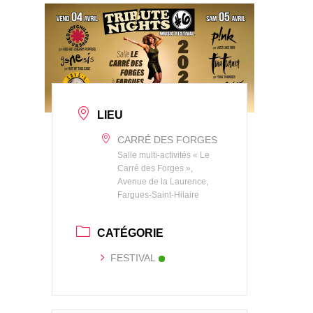
LIEU
CARRÉ DES FORGES
Salle multi-activités « Le
Carré des Forges »,
Avenue de la Laurence,
Fargues-Saint-Hilaire
CATÉGORIE
FESTIVAL