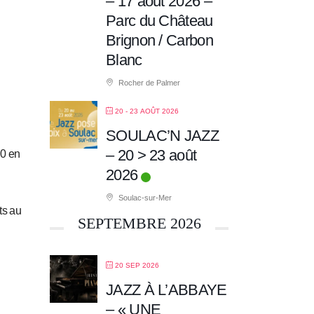
– 17 août 2026 –
Parc du Château
Brignon / Carbon
Blanc
Rocher de Palmer
20 - 23 AOÛT 2026
SOULAC’N JAZZ
– 20 > 23 août
00 en
2026
Soulac-sur-Mer
ts au
SEPTEMBRE 2026
20 SEP 2026
JAZZ À L’ABBAYE
– « UNE