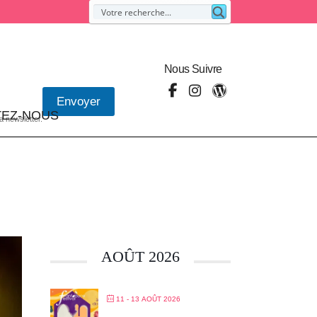
Nous Suivre
Envoyer
EZ-NOUS
la newsletter.
AOÛT 2026
11 - 13 AOÛT 2026