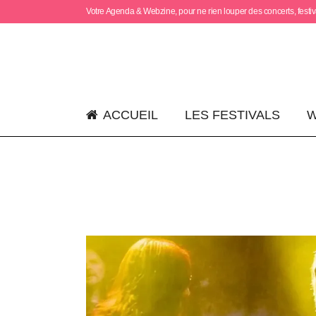
Votre Agenda & Webzine, pour ne rien louper des concerts, festiva
ACCUEIL
LES FESTIVALS
W