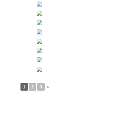
1
2
3
►