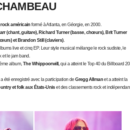
RCHAMBEAU
e
rock américain
formé à Atlanta, en Géorgie, en 2000.
arr (chant, guitare), Richard Turner (basse, chœurs), Brit Turner
œurs) et Brandon Still (claviers)
.
albums live et cinq EP. Leur style musical mélange le rock sudiste, le
k et le jam band.
isième album,
The Whippoorwill,
qui a atteint le Top 40 du Billboard 2
a été enregistré avec la participation de
Gregg Allman
et a atteint la
ntry et folk aux États-Unis
et des classements rock et indépendan