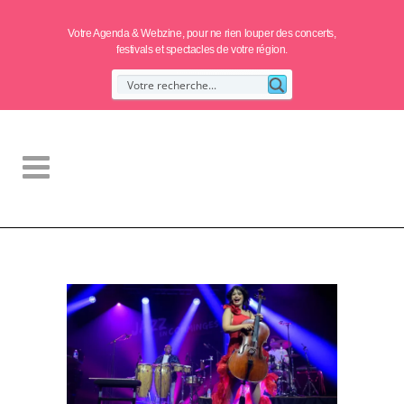
Votre Agenda & Webzine, pour ne rien louper des concerts,
festivals et spectacles de votre région.