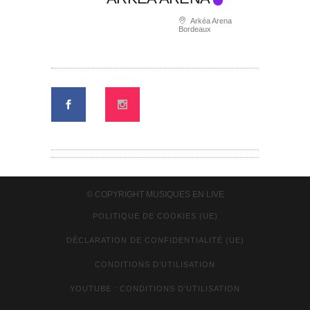
Arkéa Arena
Bordeaux
© COPYRIGHT
MUSIQUES EN LIVE
POLITIQUE DE COOKIES (UE)
DÉCLARATION DE CONFIDENTIALITÉ (UE)
CONDITIONS D’UTILISATION
YOUTUBE : CONDITIONS D’UTILISATION