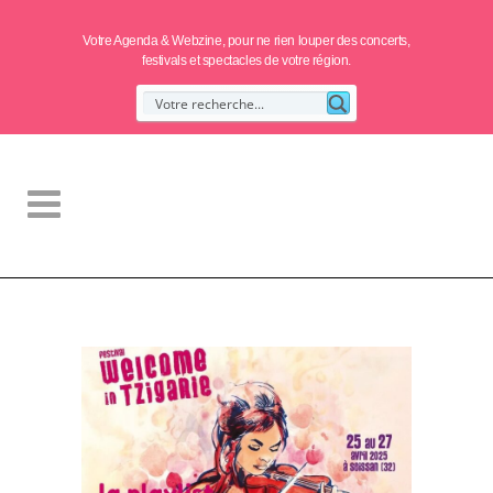
Votre Agenda & Webzine, pour ne rien louper des concerts,
festivals et spectacles de votre région.