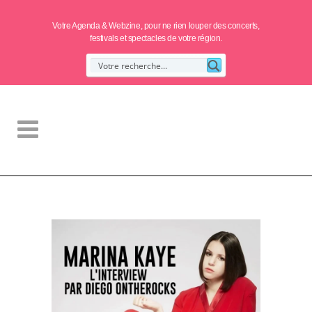
Votre Agenda & Webzine, pour ne rien louper des concerts,
festivals et spectacles de votre région.