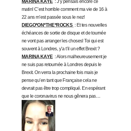
MARINA KAYE
: J’y pensais encore ce
matin! C’est horrible comment ma vie de 16 à
22 ans m’est passée sous le nez!
DIEGO*ON*THE*ROCKS
: Et tes nouvelles
échéances de sortie de disque et de tournée
ne vont pas arranger les choses! Toi qui est
souvent à Londres, y’a t’il un effet Brexit ?
MARINA KAYE
: Alors malheureusement je
ne suis pas retournée à Londres depuis le
Brexit. On verra la prochaine fois mais je
pense qu’en tant que Française cela ne
devrait pas être trop compliqué. En espérant
que le coronavirus ne nous gênera pas…