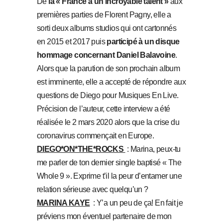
De
la « France à un incroyable talent »
aux
premières parties de Florent Pagny, elle a
sorti deux albums studios qui ont cartonnés
en 2015 et 2017 puis
participé à un disque
hommage concernant Daniel Balavoine
.
Alors que la parution de son prochain album
est imminente, elle a accepté de répondre aux
questions de Diego pour Musiques En Live.
Précision de l’auteur, cette interview a été
réalisée le 2 mars 2020 alors que la crise du
coronavirus commençait en Europe.
DIEGO*ON*THE*ROCKS
: Marina, peux-tu
me parler de ton dernier single baptisé « The
Whole 9 ». Exprime t’il la peur d’entamer une
relation sérieuse avec quelqu’un ?
MARINA KAYE
: Y’a un peu de ça! En fait je
préviens mon éventuel partenaire de mon