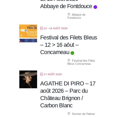
Abbaye de Fontdouce
Abbaye de
Fontdouce
12 - 16 AOÛT 2026
Festival des Filets Bleus
– 12 > 16 aôut –
Concarneau
Festival des Filets
Bleus Concarneau
17 AOÛT 2026
AGATHE DI PIRO – 17
août 2026 – Parc du
Château Brignon /
Carbon Blanc
Rocher de Palmer