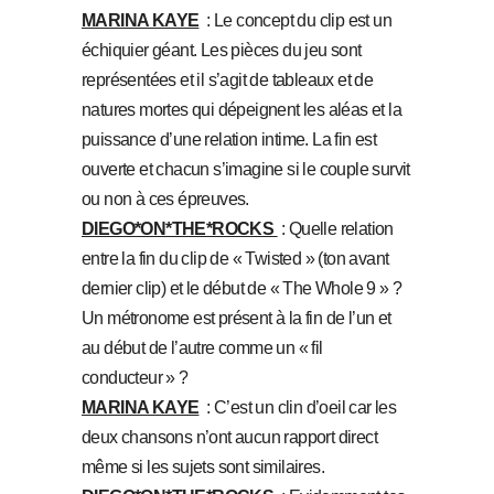
MARINA KAYE
: Le concept du clip est un
échiquier géant. Les pièces du jeu sont
représentées et il s’agit de tableaux et de
natures mortes qui dépeignent les aléas et la
puissance d’une relation intime. La fin est
ouverte et chacun s’imagine si le couple survit
ou non à ces épreuves.
DIEGO*ON*THE*ROCKS
: Quelle relation
entre la fin du clip de « Twisted » (ton avant
dernier clip) et le début de « The Whole 9 » ?
Un métronome est présent à la fin de l’un et
au début de l’autre comme un « fil
conducteur » ?
MARINA KAYE
: C’est un clin d’oeil car les
deux chansons n’ont aucun rapport direct
même si les sujets sont similaires.