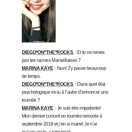
DIEGO*ON*THE*ROCKS
: Et tu ne renies
pas tes racines Marseillaises ?
MARINA KAYE
: Non! J’y passe beaucoup
de temps.
DIEGO*ON*THE*ROCKS
: Dans quel état
psychologique es-tu à l’aube d’annoncer une
tournée ?
MARINA KAYE
: Je suis très impatiente!
Mon dernier concert en tournée remonte à
septembre 2018 et j’en ai marre! Je n’ai
qu’une envie, y retourner!