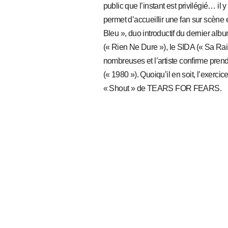
public que l’instant est privilégié… i
permet d’accueillir une fan sur scèn
Bleu », duo introductif du dernier alb
(« Rien Ne Dure »), le SIDA (« Sa Rai
nombreuses et l’artiste confirme pren
(« 1980 »). Quoiqu’il en soit, l’exercic
« Shout » de TEARS FOR FEARS.