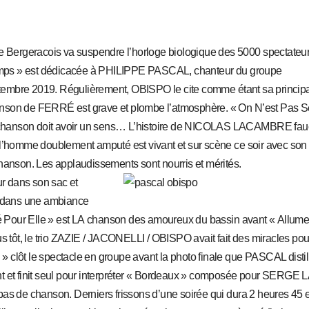
le Bergeracois va suspendre l’horloge biologique des 5000 spectateu
 Temps » est dédicacée à PHILIPPE PASCAL, chanteur du groupe
re 2019. Régulièrement, OBISPO le cite comme étant sa princip
 chanson de FERRÉ est grave et plombe l’atmosphère. « On N’est Pas S
ne chanson doit avoir un sens… L’histoire de NICOLAS LACAMBRE fa
 l’homme doublement amputé est vivant et sur scène ce soir avec son
e chanson. Les applaudissements sont nourris et mérités.
ur dans son sac et
w dans une ambiance
mbé Pour Elle » est LA chanson des amoureux du bassin avant « Allume
us tôt, le trio ZAZIE / JACONELLI / OBISPO avait fait des miracles pou
 clôt le spectacle en groupe avant la photo finale que PASCAL distil
vient et finit seul pour interpréter « Bordeaux » composée pour SERGE
it pas de chanson. Derniers frissons d’une soirée qui dura 2 heures 45 e