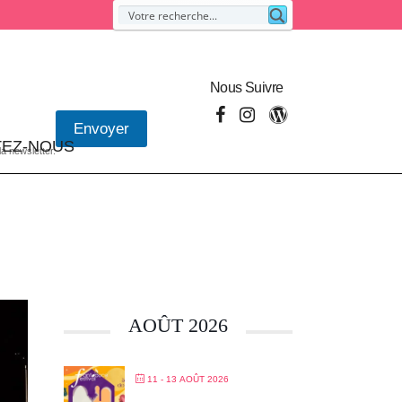
Nous Suivre
Envoyer
EZ-NOUS
la newsletter.
AOÛT 2026
11 - 13 AOÛT 2026