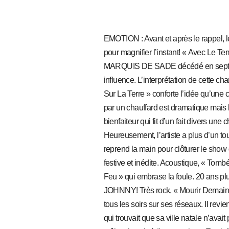
EMOTION : Avant et après le rappel, 
pour magnifier l’instant! « Avec Le
MARQUIS DE SADE décédé en septemb
influence. L’interprétation de cette
Sur La Terre » conforte l’idée qu’u
par un chauffard est dramatique mais
bienfaiteur qui fit d’un fait divers un
Heureusement, l’artiste a plus d’un to
reprend la main pour clôturer le sho
festive et inédite. Acoustique, « To
Feu » qui embrase la foule. 20 ans pl
JOHNNY! Très rock, « Mourir Demain »
tous les soirs sur ses réseaux. Il re
qui trouvait que sa ville natale n’ava