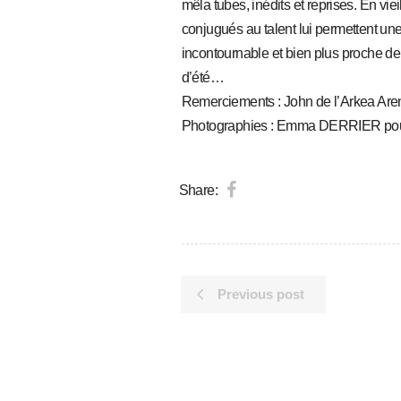
mêla tubes, inédits et reprises. En vie
conjugués au talent lui permettent 
incontournable et bien plus proche de 
d’été…
Remerciements : John de l’Arkea 
Photographies : Emma DERRIER pou
Share:
Previous post