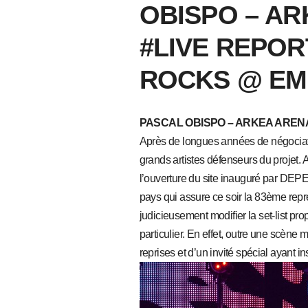
OBISPO – AR
#LIVE REPOR
ROCKS @ E
PASCAL OBISPO – ARKEA ARENA 
Après de longues années de négociat
grands artistes défenseurs du projet. 
l’ouverture du site inauguré par 
pays qui assure ce soir la 83ème repré
judicieusement modifier la set-list p
particulier. En effet, outre une scène
reprises et d’un invité spécial ayant 