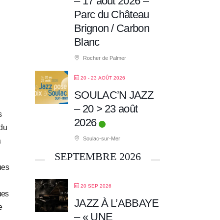
– 17 août 2026 –
Parc du Château
Brignon / Carbon
Blanc
Rocher de Palmer
20 - 23 AOÛT 2026
SOULAC’N JAZZ
– 20 > 23 août
s
2026
du
Soulac-sur-Mer
a
SEPTEMBRE 2026
ues
20 SEP 2026
ues
JAZZ À L’ABBAYE
e
– « UNE