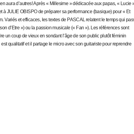
l y en aura d’autres! Après « Millesime » dédicacée aux papas, « Lucie 
e et à JULIE OBISPO de préparer sa performance (basique) pour « Et
um. Variés et efficaces, les textes de PASCAL relatent le temps qui pa
son d’Etre ») ou la passion musicale (« Fan »). Les références sont
dre un coup de vieux en sondant l’âge de son public plutôt féminin
e est qualitatif et il partage le micro avec son guitariste pour reprendre