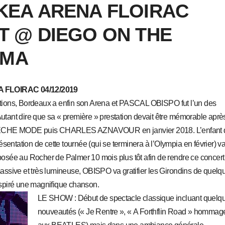
KEA ARENA FLOIRAC
T @ DIEGO ON THE
MMA
FLOIRAC 04/12/2019
ions, Bordeaux a enfin son Arena et PASCAL OBISPO fut l’un des
Autant dire que sa « première » prestation devait être mémorable aprè
DEPECHE MODE puis CHARLES AZNAVOUR en janvier 2018. L’enfant 
sentation de cette tournée (qui se terminera à l’Olympia en février) v
roposée au Rocher de Palmer 10 mois plus tôt afin de rendre ce concert
 massive et très lumineuse, OBISPO va gratifier les Girondins de quelq
inspiré une magnifique chanson.
LE SHOW : Début de spectacle classique incluant quelq
nouveautés (« Je Rentre », « A Forthflin Road » hommag