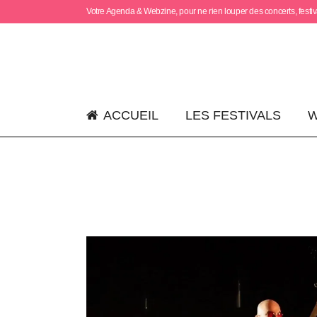
Votre Agenda & Webzine, pour ne rien louper des concerts, festiva
ACCUEIL
LES FESTIVALS
W