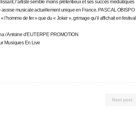
illissant, l’artiste semble moins prétentieux et ses succès médiatiques
une assise musicale actuellement unique en France. PASCAL OBISPO 
« l’homme de fer » que du « Joker », grimage qu’il affichait en festiva
Arena / Antoine d’EUTERPE PROMOTION
r Musiques En Live
Next post