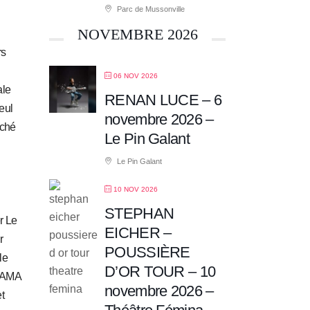
Parc de Mussonville
NOVEMBRE 2026
rs
06 NOV 2026
ale
RENAN LUCE – 6
eul
novembre 2026 –
uché
Le Pin Galant
Le Pin Galant
10 NOV 2026
STEPHAN
r Le
EICHER –
r
POUSSIÈRE
le
D’OR TOUR – 10
 LAMA
novembre 2026 –
t