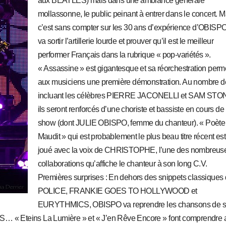
aux BEATLES) mais dans une ambiance générale
mollassonne, le public peinant à entrer dans le concert. M
c’est sans compter sur les 30 ans d’expérience d’OBISPO
va sortir l’artillerie lourde et prouver qu’il est le meilleur
performer Français dans la rubrique « pop-variétés ».
« Assassine » est gigantesque et sa réorchestration perm
aux musiciens une première démonstration. Au nombre d
incluant les célèbres PIERRE JACONELLI et SAM STO
ils seront renforcés d’une choriste et bassiste en cours de
show (dont JULIE OBISPO, femme du chanteur). « Poète
Maudit » qui est probablement le plus beau titre récent est
joué avec la voix de CHRISTOPHE, l’une des nombreus
collaborations qu’affiche le chanteur à son long C.V.
Premières surprises : En dehors des snippets classiques
POLICE, FRANKIE GOES TO HOLLYWOOD et
EURYTHMICS, OBISPO va reprendre les chansons de 
« Eteins La Lumière » et « J’en Rêve Encore » font comprendre 