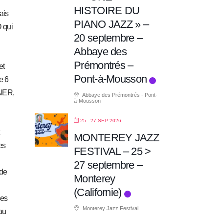
HISTOIRE DU
ais
PIANO JAZZ » –
 qui
20 septembre –
Abbaye des
Prémontrés –
et
Pont-à-Mousson
e 6
NER,
Abbaye des Prémontrés - Pont-
à-Mousson
25 - 27 SEP 2026
MONTEREY JAZZ
es
FESTIVAL – 25 >
27 septembre –
 de
Monterey
(Californie)
ses
Monterey Jazz Festival
au