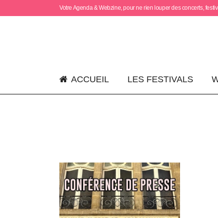
Votre Agenda & Webzine, pour ne rien louper des concerts, festiva
ACCUEIL
LES FESTIVALS
W