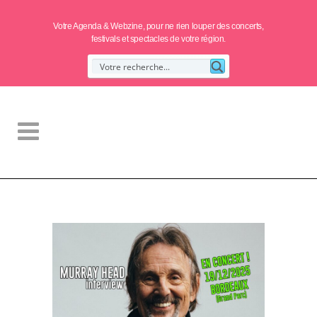
Votre Agenda & Webzine, pour ne rien louper des concerts,
festivals et spectacles de votre région.