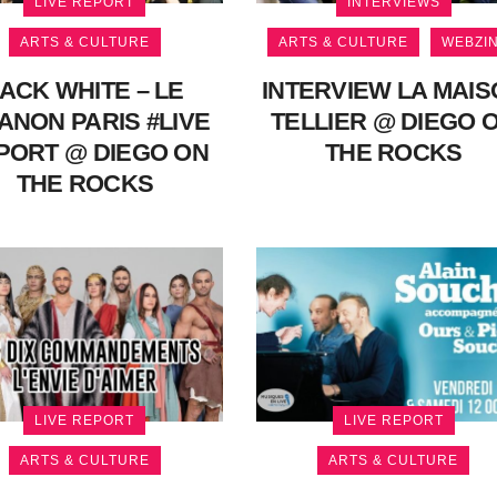
LIVE REPORT
INTERVIEWS
ARTS & CULTURE
ARTS & CULTURE
WEBZI
ACK WHITE – LE
INTERVIEW LA MAI
ANON PARIS #LIVE
TELLIER @ DIEGO 
PORT @ DIEGO ON
THE ROCKS
THE ROCKS
LIVE REPORT
LIVE REPORT
ARTS & CULTURE
ARTS & CULTURE