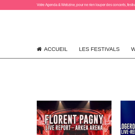
Votre Agenda & Webzine, pour ne rien louper des concerts, festiva
ACCUEIL
LES FESTIVALS
W