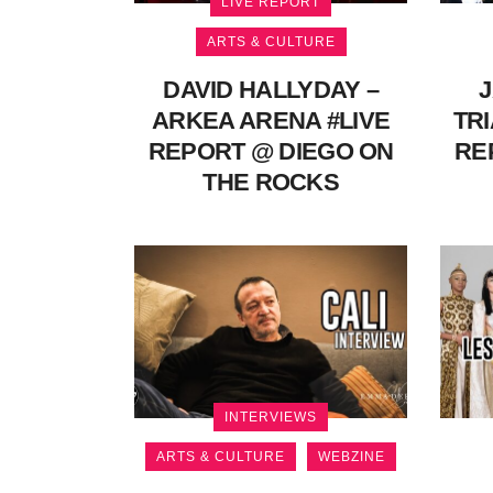
LIVE REPORT
ARTS & CULTURE
DAVID HALLYDAY –
J
ARKEA ARENA #LIVE
TRI
REPORT @ DIEGO ON
RE
THE ROCKS
INTERVIEWS
ARTS & CULTURE
WEBZINE