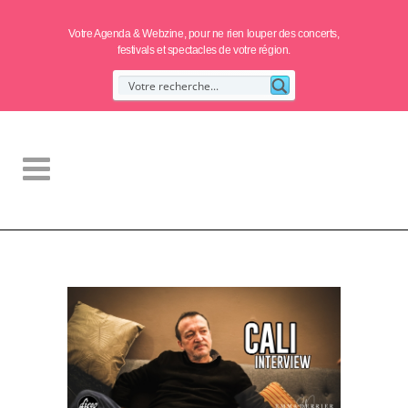
Votre Agenda & Webzine, pour ne rien louper des concerts,
festivals et spectacles de votre région.